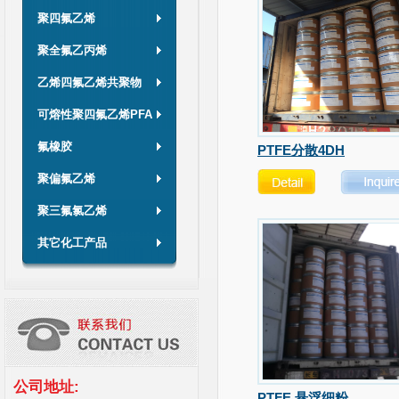
聚四氟乙烯
聚全氟乙丙烯
乙烯四氟乙烯共聚物
可熔性聚四氟乙烯PFA
氟橡胶
PTFE分散4DH
聚偏氟乙烯
聚三氟氯乙烯
其它化工产品
公司地址:
PTFE 悬浮细粉