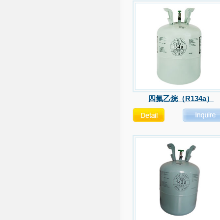
四氟乙烷（R134a）