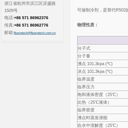
浙江省杭州市滨江区滨盛路
可做制冷剂，是替代R50
1509号
电话:
+86 571 86962376
物理性质：
传真:
+86 571 86962776
邮箱:
fluorotech@fluorotech.com.cn
分子式
分子量
沸点 101.3kpa (℃)
冰点 101.3kpa (℃)
临界温度
临界压力
饱和液体密度（25℃）
比热（25℃液体）
临界密度
沸点时蒸发潜能
在水中溶解度（25℃）