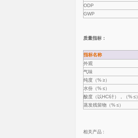
ODP
GWP
质量指标：
指标名称
外观
气味
纯度（% ≥）
水份（% ≤）
酸度（以HCl计），（% ≤
蒸发残留物（% ≤）
相关产品 :