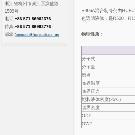
浙江省杭州市滨江区滨盛路
R406A混合制冷剂由HCF
1509号
色透明液体，是R500，R
电话:
+86 571 86962376
传真:
+86 571 86962776
物理性质：
邮箱:
fluorotech@fluorotech.com.cn
分子式
分子量
沸点
临界温度
临界压力
饱和液体密度(25℃)
临界密度
ODP
GWP